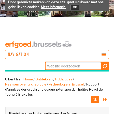
Door gebruik te maken van deze site, gaat u akkoord met ons
gebruik van cookies.
Meer informatie
OK
NAVIGATION
Zoek
DOEN
Geavanceerd
ONTDEKKEN
zoeken...
U bent hier:
Home
/
Ontdekken
/
Publicaties
/
Reeksen over archeologie
/
Archeologie in Brussel
/
Rapport
BELEVEN
d'analyse dendrochronologique Extension du Théâtre Royal de
Toone à Bruxelles
NL
FR
Register van het gevrijwaard erfgoed