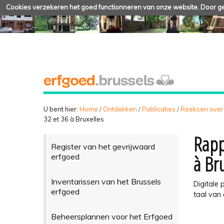
Cookies verzekeren het goed functionneren van onze website. Door geb
U bent hier:
Home
/
Ontdekken
/
Publicaties
/
Reeksen over
32 et 36 à Bruxelles
Rapp
Register van het gevrijwaard
à Br
erfgoed
Inventarissen van het Brussels
Digitale 
erfgoed
taal van 
Beheersplannen voor het Erfgoed