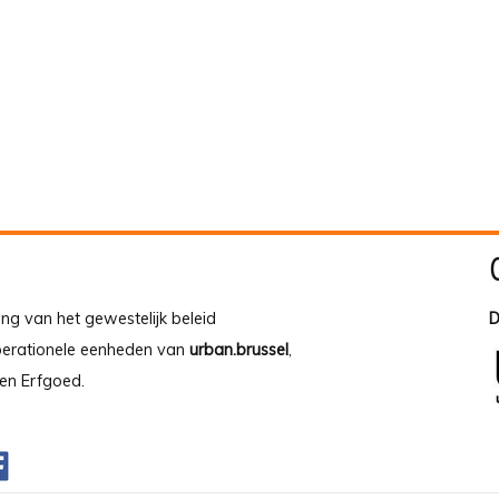
ing van het gewestelijk beleid
D
operationele eenheden van
urban.brussel
,
en Erfgoed.