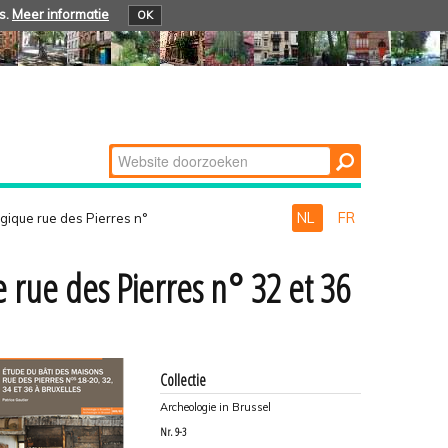
s.
Meer informatie
OK
Zoek
Geavanceerd
zoeken...
NL
FR
ique rue des Pierres n°
rue des Pierres n° 32 et 36
Collectie
Archeologie in Brussel
Nr.
9-3