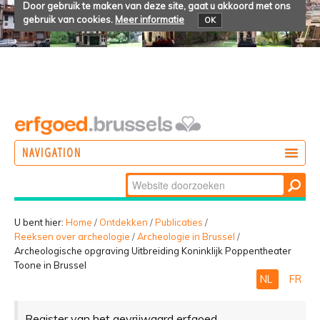
Door gebruik te maken van deze site, gaat u akkoord met ons
gebruik van cookies.
Meer informatie
OK
NAVIGATION
Zoek
DOEN
Geavanceerd
ONTDEKKEN
zoeken...
U bent hier:
Home
/
Ontdekken
/
Publicaties
/
Reeksen over archeologie
/
Archeologie in Brussel
/
BELEVEN
Archeologische opgraving Uitbreiding Koninklijk Poppentheater
Toone in Brussel
NL
FR
Register van het gevrijwaard erfgoed