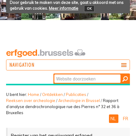
Door gebruik te maken van deze site, gaat u akkoord met ons
gebruik van cookies.
Meer informatie
OK
NAVIGATION
Zoek
DOEN
Geavanceerd
ONTDEKKEN
zoeken...
U bent hier:
Home
/
Ontdekken
/
Publicaties
/
Reeksen over archeologie
/
Archeologie in Brussel
/
Rapport
BELEVEN
d’analyse dendrochronologique rue des Pierres n° 32 et 36 à
Bruxelles
NL
FR
Register van het gevrijwaard erfgoed