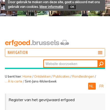
Door gebruik te maken van deze site, gaat u akkoord met ons
gebruik van cookies.
Meer informatie
OK
NAVIGATION
Zoek
DOEN
Geavanceerd
ONTDEKKEN
zoeken...
U bent hier:
Home
/
Ontdekken
/
Publicaties
/
Rondleidingen
/
... À la carte
/
Sint-Jans-Molenbeek
BELEVEN
NL
FR
Register van het gevrijwaard erfgoed