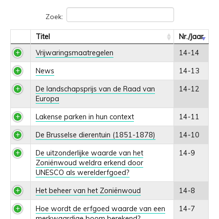
Zoek:
Titel
Nr./Jaar
Vrijwaringsmaatregelen
14-14
News
14-13
De landschapsprijs van de Raad van
14-12
Europa
Lakense parken in hun context
14-11
De Brusselse dierentuin (1851-1878)
14-10
De uitzonderlijke waarde van het
14-9
Zoniënwoud weldra erkend door
UNESCO als werelderfgoed?
Het beheer van het Zoniënwoud
14-8
Hoe wordt de erfgoed waarde van een
14-7
merkwaardige boom berekend?