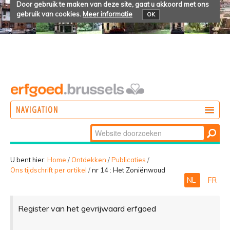
Door gebruik te maken van deze site, gaat u akkoord met ons
gebruik van cookies.
Meer informatie
OK
NAVIGATION
Zoek
DOEN
Geavanceerd
ONTDEKKEN
zoeken...
U bent hier:
Home
/
Ontdekken
/
Publicaties
/
Ons tijdschrift per artikel
/
nr 14 : Het Zoniënwoud
BELEVEN
NL
FR
Register van het gevrijwaard erfgoed