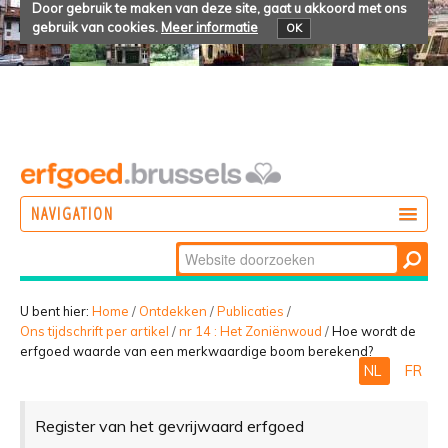
Door gebruik te maken van deze site, gaat u akkoord met ons
gebruik van cookies.
Meer informatie
OK
NAVIGATION
Zoek
DOEN
Geavanceerd
ONTDEKKEN
zoeken...
U bent hier:
Home
/
Ontdekken
/
Publicaties
/
Ons tijdschrift per artikel
/
nr 14 : Het Zoniënwoud
/
Hoe wordt de
BELEVEN
erfgoed waarde van een merkwaardige boom berekend?
NL
FR
Register van het gevrijwaard erfgoed