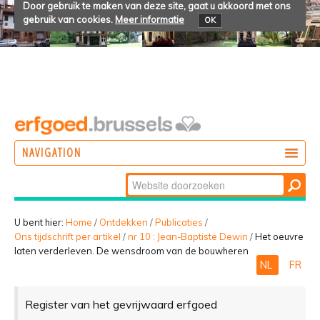
Door gebruik te maken van deze site, gaat u akkoord met ons
gebruik van cookies.
Meer informatie
OK
NAVIGATION
Zoek
DOEN
Geavanceerd
ONTDEKKEN
zoeken...
U bent hier:
Home
/
Ontdekken
/
Publicaties
/
Ons tijdschrift per artikel
/
nr 10 : Jean-Baptiste Dewin
/
Het oeuvre
BELEVEN
laten verderleven. De wensdroom van de bouwheren
NL
FR
Register van het gevrijwaard erfgoed