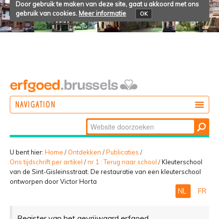
Door gebruik te maken van deze site, gaat u akkoord met ons
gebruik van cookies.
Meer informatie
OK
NAVIGATION
Zoek
DOEN
Geavanceerd
ONTDEKKEN
zoeken...
U bent hier:
Home
/
Ontdekken
/
Publicaties
/
Ons tijdschrift per artikel
/
nr 1 : Terug naar school
/
Kleuterschool
BELEVEN
van de Sint-Gisleinsstraat. De restauratie van een kleuterschool
ontworpen door Victor Horta
NL
FR
Register van het gevrijwaard erfgoed