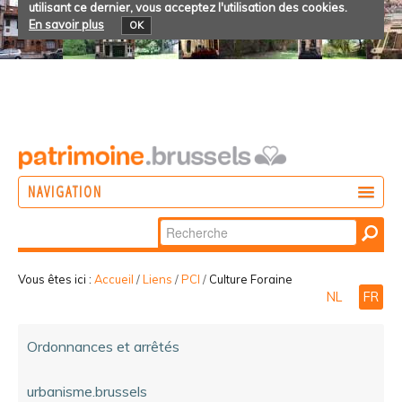
utilisant ce dernier, vous acceptez l'utilisation des cookies.
En savoir plus
OK
NAVIGATION
Chercher par
AGIR
Recherche
DÉCOUVRIR
avancée…
Vous êtes ici :
Accueil
/
Liens
/
PCI
/
Culture Foraine
NL
FR
PARTICIPER
Ordonnances et arrêtés
urbanisme.brussels