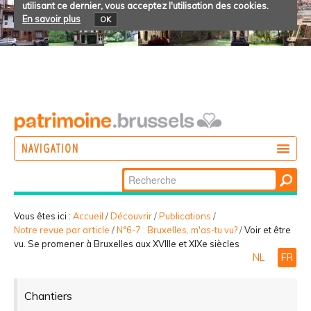
utilisant ce dernier, vous acceptez l'utilisation des cookies.
En savoir plus
OK
NAVIGATION
Chercher par
AGIR
Recherche
DÉCOUVRIR
avancée…
Vous êtes ici :
Accueil
/
Découvrir
/
Publications
/
Notre revue par article
/
N°6-7 : Bruxelles, m'as-tu vu?
/
Voir et être
PARTICIPER
vu. Se promener à Bruxelles aux XVIIIe et XIXe siècles
NL
FR
Chantiers