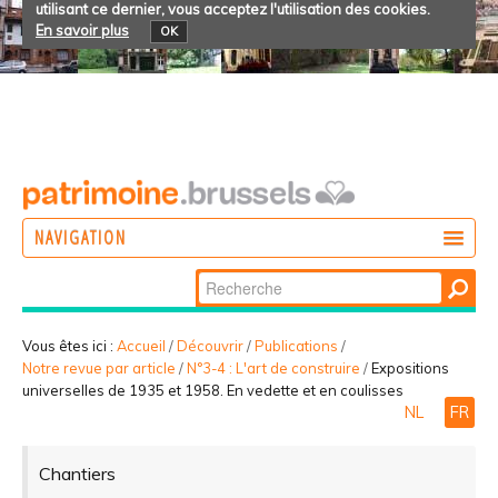
utilisant ce dernier, vous acceptez l'utilisation des cookies.
En savoir plus
OK
NAVIGATION
Chercher par
AGIR
Recherche
DÉCOUVRIR
avancée…
Vous êtes ici :
Accueil
/
Découvrir
/
Publications
/
Notre revue par article
/
N°3-4 : L'art de construire
/
Expositions
PARTICIPER
universelles de 1935 et 1958. En vedette et en coulisses
NL
FR
Chantiers