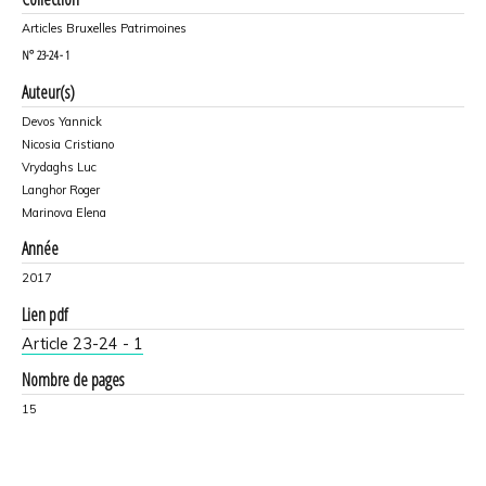
Articles Bruxelles Patrimoines
N°
23-24 - 1
Auteur(s)
Devos Yannick
Nicosia Cristiano
Vrydaghs Luc
Langhor Roger
Marinova Elena
Année
2017
Lien pdf
Article 23-24 - 1
Nombre de pages
15