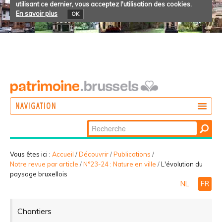
utilisant ce dernier, vous acceptez l'utilisation des cookies.
En savoir plus
OK
NAVIGATION
Chercher par
AGIR
Recherche
DÉCOUVRIR
avancée…
Vous êtes ici :
Accueil
/
Découvrir
/
Publications
/
Notre revue par article
/
N°23-24 : Nature en ville
/
L'évolution du
PARTICIPER
paysage bruxellois
NL
FR
Chantiers