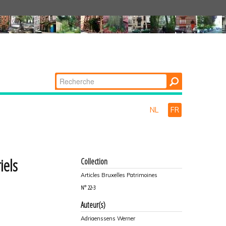
Chercher par
Recherche
avancée…
NL
FR
iels
Collection
Articles Bruxelles Patrimoines
N°
22-3
Auteur(s)
Adriaenssens Werner