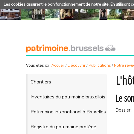
Les cookies assurent le bon fonctionnement de notre site. En utilisant ce
Vous êtes ici :
Accueil
/
Découvrir
/
Publications
/
Notre revue
L'hô
Chantiers
Le som
Inventaires du patrimoine bruxellois
Dossier 
Patrimoine international à Bruxelles
Registre du patrimoine protégé