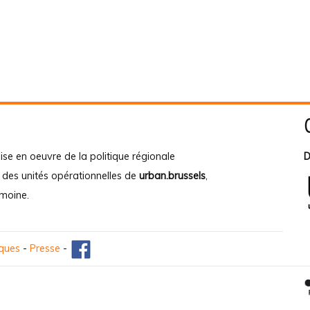
ise en oeuvre de la politique régionale
D
e des unités opérationnelles de
urban.brussels
,
imoine
.
iques
-
Presse
-