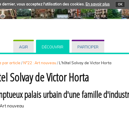
 dernier, vous acceptez l'utilisation des cookies.
En savoir plus
OK
AGIR
DÉCOUVRIR
PARTICIPER
 par article
/
N°22 : Art nouveau
/
L'hôtel Solvay de Victor Horta
tel Solvay de Victor Horta
ptueux palais urbain d'une famille d'industr
: Art nouveau