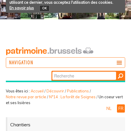
utilisant ce dernier, vous acceptez l'utilisation des cookies.
En savoir plus
OK
NAVIGATION
Chercher par
AGIR
Recherche
DÉCOUVRIR
avancée…
Vous êtes ici :
Accueil
/
Découvrir
/
Publications
/
Notre revue par article
/
N°14 : La forêt de Soignes
/
Un coeur vert
PARTICIPER
et ses lisières
NL
FR
Chantiers