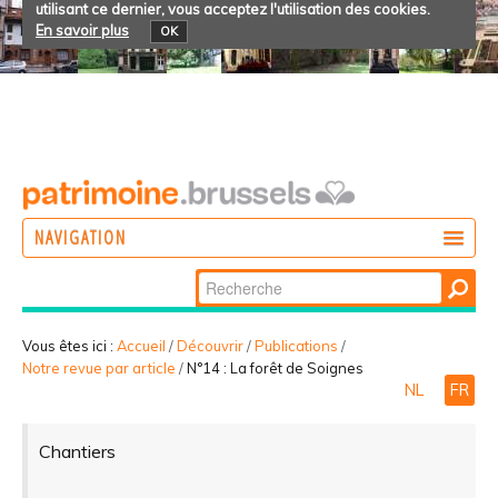
utilisant ce dernier, vous acceptez l'utilisation des cookies.
En savoir plus
OK
NAVIGATION
Chercher par
AGIR
Recherche
DÉCOUVRIR
avancée…
Vous êtes ici :
Accueil
/
Découvrir
/
Publications
/
Notre revue par article
/
N°14 : La forêt de Soignes
PARTICIPER
NL
FR
Chantiers