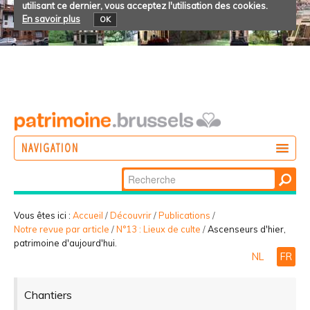
utilisant ce dernier, vous acceptez l'utilisation des cookies.
En savoir plus
OK
NAVIGATION
Chercher par
AGIR
Recherche
DÉCOUVRIR
avancée…
Vous êtes ici :
Accueil
/
Découvrir
/
Publications
/
Notre revue par article
/
N°13 : Lieux de culte
/
Ascenseurs d'hier,
PARTICIPER
patrimoine d'aujourd'hui.
NL
FR
Chantiers