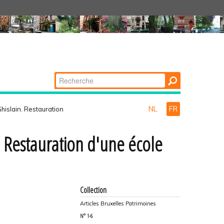
Chercher par
Recherche
avancée…
NL
FR
Ghislain. Restauration
n. Restauration d'une école
Collection
Articles Bruxelles Patrimoines
N°
1-6