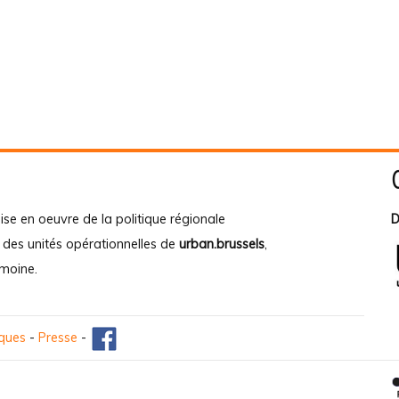
ise en oeuvre de la politique régionale
D
e des unités opérationnelles de
urban.brussels
,
imoine
.
iques
-
Presse
-