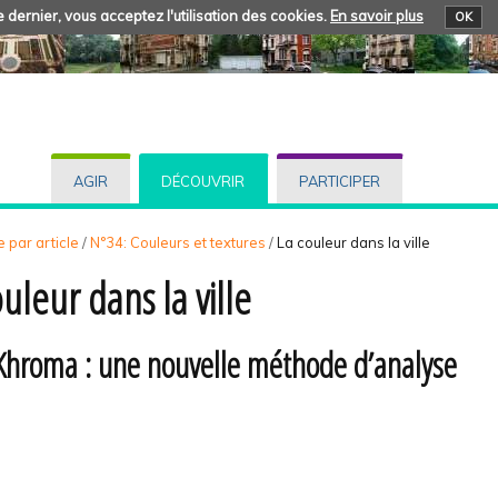
 dernier, vous acceptez l'utilisation des cookies.
En savoir plus
OK
AGIR
DÉCOUVRIR
PARTICIPER
 par article
/
N°34: Couleurs et textures
/
La couleur dans la ville
uleur dans la ville
Khroma : une nouvelle méthode d’analyse