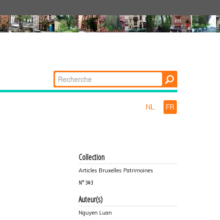
Chercher par
Recherche
avancée…
NL
FR
Collection
Articles Bruxelles Patrimoines
N°
34-3
Auteur(s)
Nguyen Luan