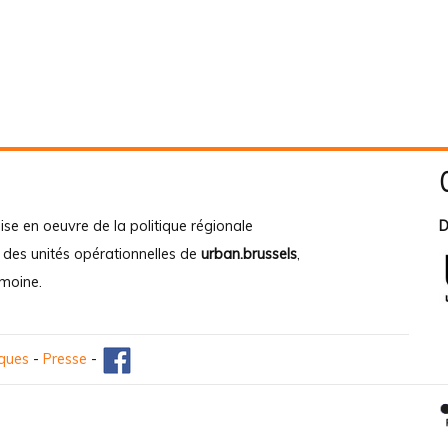
ise en oeuvre de la politique régionale
D
e des unités opérationnelles de
urban.brussels
,
imoine
.
iques
-
Presse
-