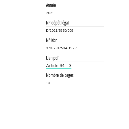
Année
2021
N° dépôt légal
D/2021/6860/008
N° isbn
978-2-87584-197-1
Lien pdf
Article 34 - 3
Nombre de pages
18