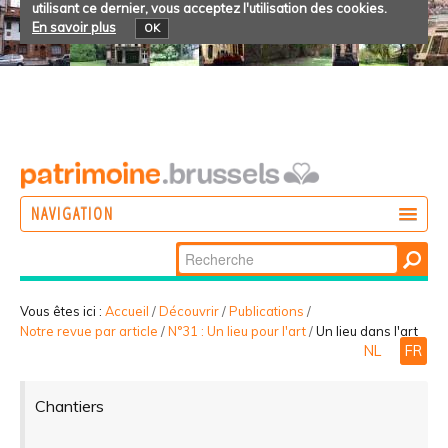
utilisant ce dernier, vous acceptez l'utilisation des cookies.
En savoir plus
OK
NAVIGATION
Chercher par
AGIR
Recherche
DÉCOUVRIR
avancée…
Vous êtes ici :
Accueil
/
Découvrir
/
Publications
/
Notre revue par article
/
N°31 : Un lieu pour l'art
/
Un lieu dans l'art
PARTICIPER
NL
FR
Chantiers