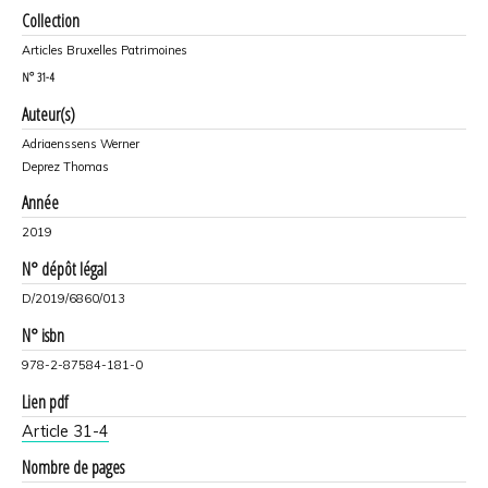
Collection
Articles Bruxelles Patrimoines
N°
31-4
Auteur(s)
Adriaenssens Werner
Deprez Thomas
Année
2019
N° dépôt légal
D/2019/6860/013
N° isbn
978-2-87584-181-0
Lien pdf
Article 31-4
Nombre de pages