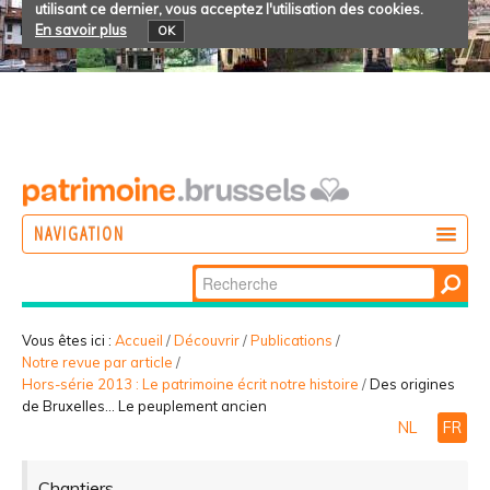
utilisant ce dernier, vous acceptez l'utilisation des cookies.
En savoir plus
OK
NAVIGATION
Chercher par
AGIR
Recherche
DÉCOUVRIR
avancée…
Vous êtes ici :
Accueil
/
Découvrir
/
Publications
/
Notre revue par article
/
PARTICIPER
Hors-série 2013 : Le patrimoine écrit notre histoire
/
Des origines
de Bruxelles... Le peuplement ancien
NL
FR
Chantiers