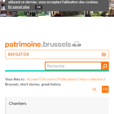
utilisant ce dernier, vous acceptez l'utilisation des cookies.
En savoir plus
OK
NAVIGATION
Chercher par
AGIR
Recherche
DÉCOUVRIR
avancée…
Vous êtes ici :
Accueil
/
Découvrir
/
Publications
/
Hors collection
/
Brussels, short stories, great history
PARTICIPER
NL
FR
Chantiers