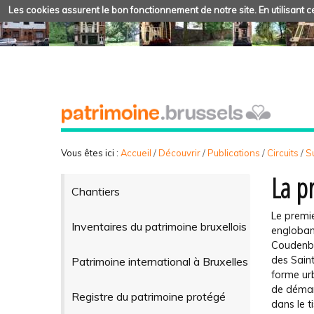
Les cookies assurent le bon fonctionnement de notre site. En utilisant ce
Vous êtes ici :
Accueil
/
Découvrir
/
Publications
/
Circuits
/
Su
La p
Chantiers
Le premie
Inventaires du patrimoine bruxellois
englobant
Coudenber
des Saint
Patrimoine international à Bruxelles
forme urb
de démant
Registre du patrimoine protégé
dans le t