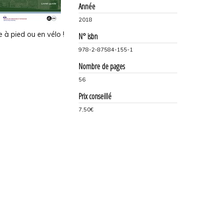
Année
2018
 à pied ou en vélo !
N° isbn
978-2-87584-155-1
Nombre de pages
56
Prix conseillé
7,50€