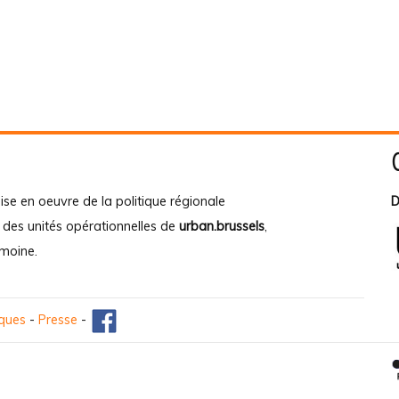
ise en oeuvre de la politique régionale
D
e des unités opérationnelles de
urban.brussels
,
imoine
.
iques
-
Presse
-