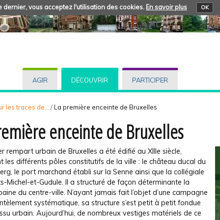
 dernier, vous acceptez l'utilisation des cookies.
En savoir plus
OK
AGIR
DÉCOUVRIR
PARTICIPER
r les traces de...
/
La première enceinte de Bruxelles
remière enceinte de Bruxelles
r rempart urbain de Bruxelles a été édifié au XIIIe siècle,
 les différents pôles constitutifs de la ville : le château ducal du
g, le port marchand établi sur la Senne ainsi que la collégiale
s-Michel-et-Gudule. Il a structuré de façon déterminante la
aine du centre-ville. N’ayant jamais fait l’objet d’une campagne
èlement systématique, sa structure s’est petit à petit fondue
issu urbain. Aujourd’hui, de nombreux vestiges matériels de ce