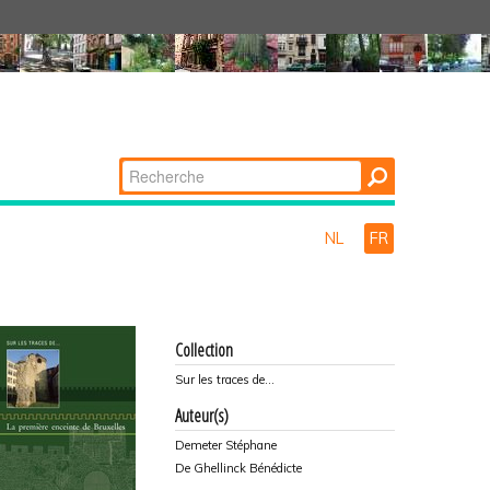
Chercher par
Recherche
avancée…
NL
FR
Collection
Sur les traces de...
Auteur(s)
Demeter Stéphane
De Ghellinck Bénédicte