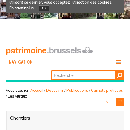
utilisant ce dernier, vous acceptez l'utilisation des cookies.
En savoir plus
OK
NAVIGATION
Chercher par
AGIR
Recherche
DÉCOUVRIR
avancée…
Vous êtes ici :
Accueil
/
Découvrir
/
Publications
/
Carnets pratiques
/
Les vitraux
PARTICIPER
NL
FR
Chantiers