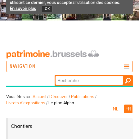
utilisant ce dernier, vous acceptez l'utilisation des cookies.
En savoir plus
OK
NAVIGATION
Chercher par
AGIR
Recherche
DÉCOUVRIR
avancée…
Vous êtes ici :
Accueil
/
Découvrir
/
Publications
/
Livrets d'expositions
/
Le plan Alpha
PARTICIPER
NL
FR
Chantiers