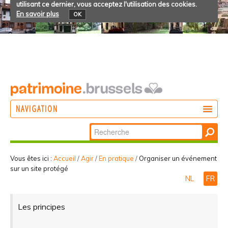
utilisant ce dernier, vous acceptez l'utilisation des cookies.
En savoir plus
OK
NAVIGATION
Chercher par
AGIR
Recherche
DÉCOUVRIR
avancée…
Vous êtes ici :
Accueil
/
Agir
/
En pratique
/
Organiser un événement
sur un site protégé
PARTICIPER
NL
FR
Les principes