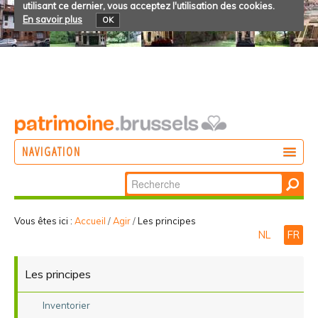
utilisant ce dernier, vous acceptez l'utilisation des cookies.
En savoir plus
OK
NAVIGATION
Chercher par
AGIR
Recherche
DÉCOUVRIR
avancée…
Vous êtes ici :
Accueil
/
Agir
/
Les principes
NL
FR
PARTICIPER
Les principes
Inventorier