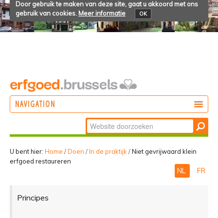
Door gebruik te maken van deze site, gaat u akkoord met ons
gebruik van cookies.
Meer informatie
OK
NAVIGATION
Zoek
DOEN
Geavanceerd
ONTDEKKEN
zoeken...
U bent hier:
Home
/
Doen
/
In de praktijk
/
Niet gevrijwaard klein
erfgoed restaureren
BELEVEN
NL
FR
Principes