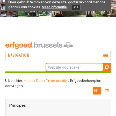
Door gebruik te maken van deze site, gaat u akkoord met ons
gebruik van cookies.
Meer informatie
OK
NAVIGATION
Zoek
DOEN
Geavanceerd
ONTDEKKEN
zoeken...
U bent hier:
Home
/
Doen
/
In de praktijk
/
Erfgoedbeheerplan
aanvragen
BELEVEN
NL
FR
Principes