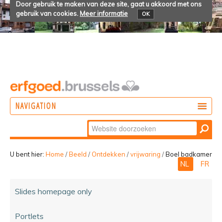
Door gebruik te maken van deze site, gaat u akkoord met ons
gebruik van cookies.
Meer informatie
OK
NAVIGATION
Zoek
DOEN
Geavanceerd
ONTDEKKEN
zoeken...
U bent hier:
Home
/
Beeld
/
Ontdekken
/
vrijwaring
/
Boel badkamer
NL
FR
BELEVEN
Slides homepage only
Portlets