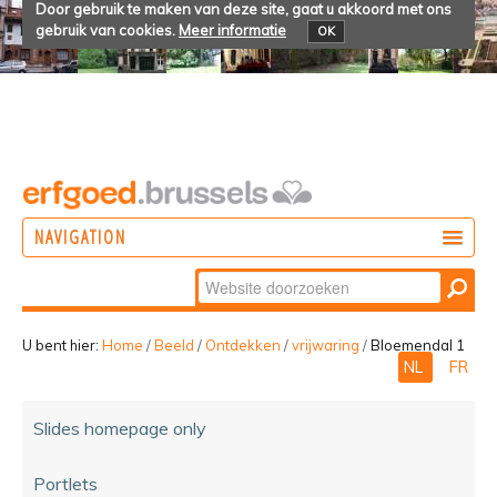
Door gebruik te maken van deze site, gaat u akkoord met ons
gebruik van cookies.
Meer informatie
OK
NAVIGATION
Zoek
DOEN
Geavanceerd
ONTDEKKEN
zoeken...
U bent hier:
Home
/
Beeld
/
Ontdekken
/
vrijwaring
/
Bloemendal 1
NL
FR
BELEVEN
Slides homepage only
Portlets