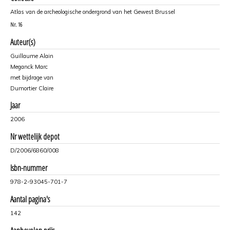
Atlas van de archeologische ondergrond van het Gewest Brussel
Nr.
16
Auteur(s)
Guillaume Alain
Meganck Marc
met bijdrage van
Dumortier Claire
Jaar
2006
Nr wettelijk depot
D/2006/6860/008
Isbn-nummer
978-2-93045-701-7
Aantal pagina's
142