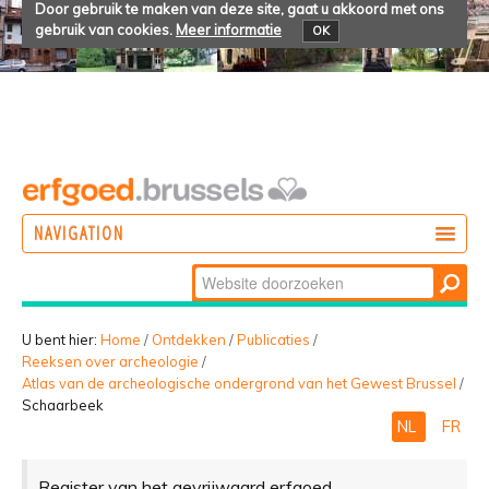
Door gebruik te maken van deze site, gaat u akkoord met ons
gebruik van cookies.
Meer informatie
OK
NAVIGATION
Zoek
DOEN
Geavanceerd
ONTDEKKEN
zoeken...
U bent hier:
Home
/
Ontdekken
/
Publicaties
/
Reeksen over archeologie
/
BELEVEN
Atlas van de archeologische ondergrond van het Gewest Brussel
/
Schaarbeek
NL
FR
Register van het gevrijwaard erfgoed