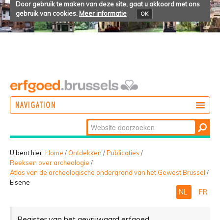
Door gebruik te maken van deze site, gaat u akkoord met ons
gebruik van cookies.
Meer informatie
OK
NAVIGATION
Zoek
DOEN
Geavanceerd
ONTDEKKEN
zoeken...
U bent hier:
Home
/
Ontdekken
/
Publicaties
/
Reeksen over archeologie
/
BELEVEN
Atlas van de archeologische ondergrond van het Gewest Brussel
/
Elsene
NL
FR
Register van het gevrijwaard erfgoed