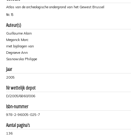
Atlas van de archeologische ondergrond van het Gewest Brussel
Nr.
15
Auteur(s)
Guillaume Alain
Meganck Marc
met bijdragen van
Degraeve Ann
Sosnowska Philippe
Jaar
2005
Nr wettelijk depot
D/2005/6860/006
Isbn-nummer
978-2-96005-025-7
Aantal pagina's
136