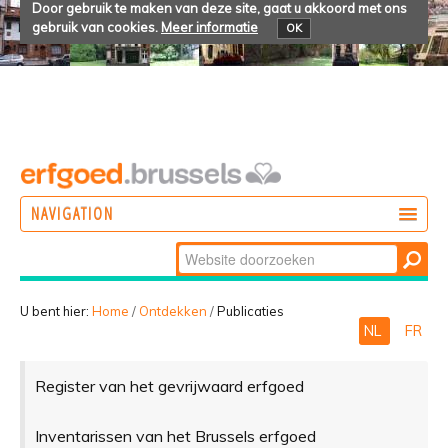
Door gebruik te maken van deze site, gaat u akkoord met ons
gebruik van cookies.
Meer informatie
OK
NAVIGATION
Zoek
DOEN
Geavanceerd
ONTDEKKEN
zoeken...
U bent hier:
Home
/
Ontdekken
/
Publicaties
NL
FR
BELEVEN
Register van het gevrijwaard erfgoed
Inventarissen van het Brussels erfgoed