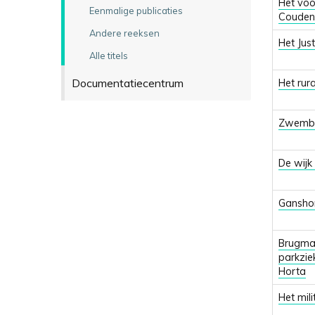
Het voo
Eenmalige publicaties
Couden
Andere reeksen
Het Just
Alle titels
Documentatiecentrum
Het rur
Zwemb
De wij
Gansho
Brugma
parkzie
Horta
Het mil