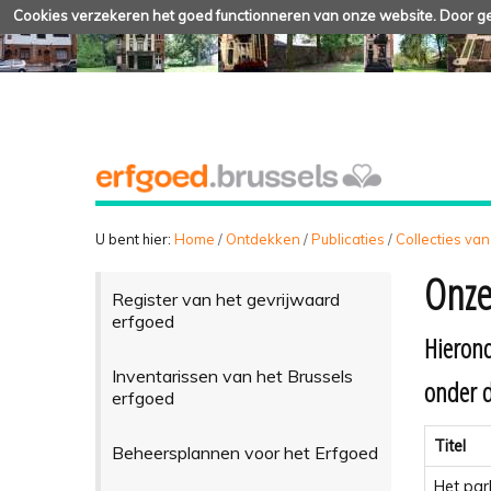
Cookies verzekeren het goed functionneren van onze website. Door geb
U bent hier:
Home
/
Ontdekken
/
Publicaties
/
Collecties van
Onze
Register van het gevrijwaard
erfgoed
Hierond
Inventarissen van het Brussels
onder 
erfgoed
Titel
Beheersplannen voor het Erfgoed
Het pa