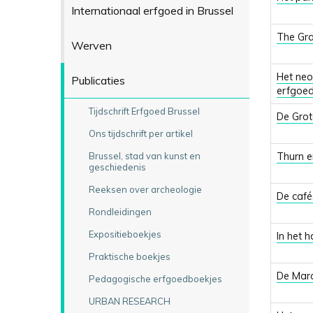
Internationaal erfgoed in Brussel
The Gr
Werven
Het neoc
Publicaties
erfgoe
Tijdschrift Erfgoed Brussel
De Grot
Ons tijdschrift per artikel
Brussel, stad van kunst en
Thurn e
geschiedenis
Reeksen over archeologie
De café
Rondleidingen
Expositieboekjes
In het h
Praktische boekjes
De Maro
Pedagogische erfgoedboekjes
URBAN RESEARCH