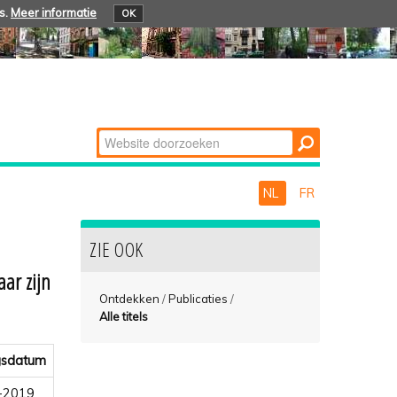
s.
Meer informatie
OK
Zoek
Geavanceerd
zoeken...
NL
FR
ZIE OOK
aar zijn
Ontdekken
/
Publicaties
/
Alle titels
gsdatum
-2019