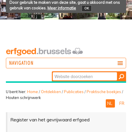
Door gebruik te maken van deze site, gaat u akkoord met ons
gebruik van cookies.
Meer informatie
OK
NAVIGATION
Zoek
DOEN
Geavanceerd
ONTDEKKEN
zoeken...
U bent hier:
Home
/
Ontdekken
/
Publicaties
/
Praktische boekjes
/
Houten schrijnwerk
BELEVEN
NL
FR
Register van het gevrijwaard erfgoed