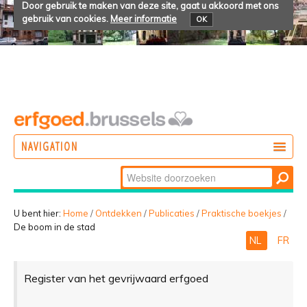
Door gebruik te maken van deze site, gaat u akkoord met ons
gebruik van cookies.
Meer informatie
OK
NAVIGATION
Zoek
DOEN
Geavanceerd
ONTDEKKEN
zoeken...
U bent hier:
Home
/
Ontdekken
/
Publicaties
/
Praktische boekjes
/
De boom in de stad
BELEVEN
NL
FR
Register van het gevrijwaard erfgoed