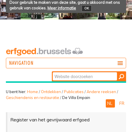
Door gebruik te maken van deze site, gaat u akkoord met ons
gebruik van cookies.
Meer informatie
OK
NAVIGATION
Zoek
DOEN
Geavanceerd
ONTDEKKEN
zoeken...
U bent hier:
Home
/
Ontdekken
/
Publicaties
/
Andere reeksen
/
Geschiendenis en restauratie
/
De Villa Empain
BELEVEN
NL
FR
Register van het gevrijwaard erfgoed