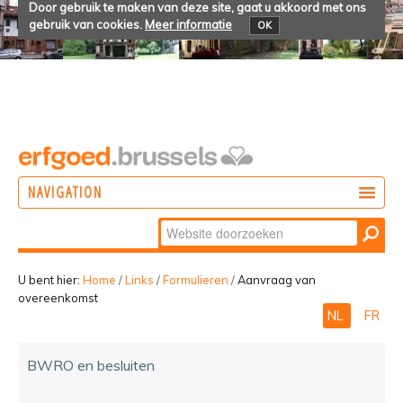
Door gebruik te maken van deze site, gaat u akkoord met ons
gebruik van cookies.
Meer informatie
OK
NAVIGATION
Zoek
DOEN
Geavanceerd
ONTDEKKEN
zoeken...
U bent hier:
Home
/
Links
/
Formulieren
/
Aanvraag van
overeenkomst
BELEVEN
NL
FR
BWRO en besluiten