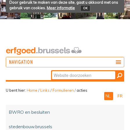
Door gebruik te maken van deze site, gaat u akkoord met ons
gebruik van cookies.
Meer informatie
OK
NAVIGATION
Zoek
DOEN
Geavanceerd
ONTDEKKEN
zoeken...
U bent hier:
Home
/
Links
/
Formulieren
/
acties
NL
FR
BELEVEN
BWRO en besluiten
stedenbouw.brussels