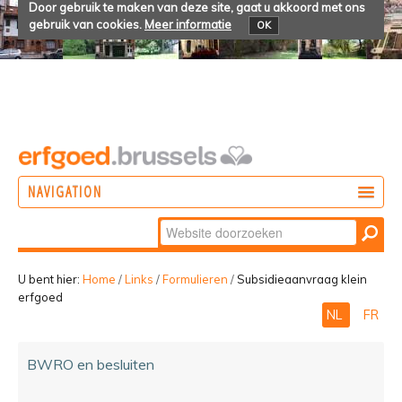
Door gebruik te maken van deze site, gaat u akkoord met ons
gebruik van cookies.
Meer informatie
OK
NAVIGATION
Zoek
DOEN
Geavanceerd
ONTDEKKEN
zoeken...
U bent hier:
Home
/
Links
/
Formulieren
/
Subsidieaanvraag klein
erfgoed
BELEVEN
NL
FR
BWRO en besluiten