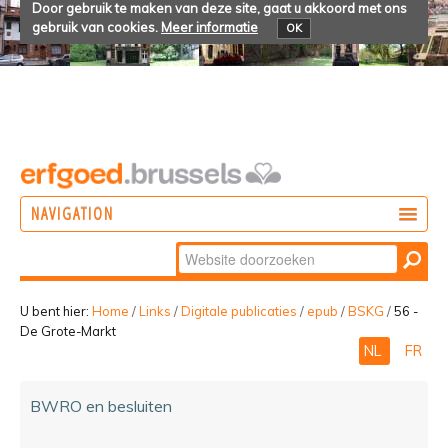
Door gebruik te maken van deze site, gaat u akkoord met ons
gebruik van cookies.
Meer informatie
OK
NAVIGATION
Zoek
DOEN
Geavanceerd
ONTDEKKEN
zoeken...
U bent hier:
Home
/
Links
/
Digitale publicaties
/
epub
/
BSKG
/
56 -
De Grote-Markt
BELEVEN
NL
FR
BWRO en besluiten