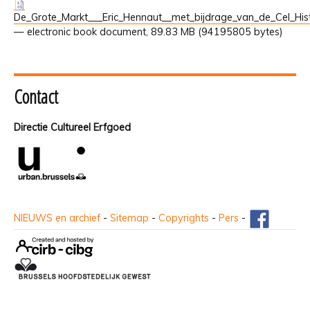
De_Grote_Markt___Eric_Hennaut__met_bijdrage_van_de_Cel_His
— electronic book document, 89.83 MB (94195805 bytes)
Contact
Directie Cultureel Erfgoed
NIEUWS en archief
-
Sitemap
-
Copyrights
-
Pers
-