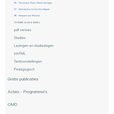
56 - The Grand-Place. World Heritage
57 - Het neoclassicistische erfgoed
58 - Het park van Woluwe
Ontdek onze e-books
pdf versies
Studies
Lezingen en studiedagen
inHTML
Tentoonstellingen
Pedagogisch
Gratis publicaties
Acties - Programma's
OMD