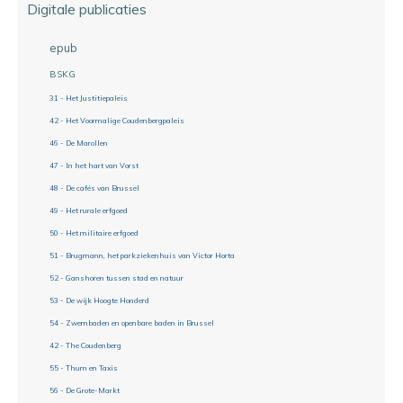
Digitale publicaties
epub
BSKG
31 - Het Justitiepaleis
42 - Het Voormalige Coudenbergpaleis
46 - De Marollen
47 - In het hart van Vorst
48 - De cafés van Brussel
49 - Het rurale erfgoed
50 - Het militaire erfgoed
51 - Brugmann, het parkziekenhuis van Victor Horta
52 - Ganshoren tussen stad en natuur
53 - De wijk Hoogte Honderd
54 - Zwembaden en openbare baden in Brussel
42 - The Coudenberg
55 - Thurn en Taxis
56 - De Grote-Markt