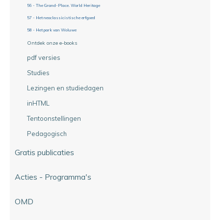
56 - The Grand-Place. World Heritage
57 - Het neoclassicistische erfgoed
58 - Het park van Woluwe
Ontdek onze e-books
pdf versies
Studies
Lezingen en studiedagen
inHTML
Tentoonstellingen
Pedagogisch
Gratis publicaties
Acties - Programma's
OMD