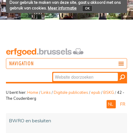
Door gebruik te maken van deze site, gaat u akkoord met ons
gebruik van cookies.
Meer informatie
OK
NAVIGATION
Zoek
DOEN
Geavanceerd
ONTDEKKEN
zoeken...
U bent hier:
Home
/
Links
/
Digitale publicaties
/
epub
/
BSKG
/
42 -
The Coudenberg
BELEVEN
NL
FR
BWRO en besluiten