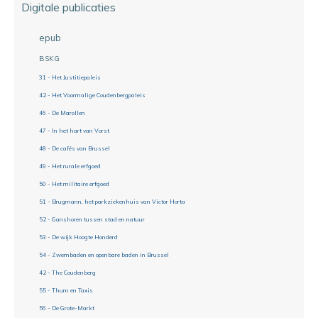
Digitale publicaties
epub
BSKG
31 - Het Justitiepaleis
42 - Het Voormalige Coudenbergpaleis
46 - De Marollen
47 - In het hart van Vorst
48 - De cafés van Brussel
49 - Het rurale erfgoed
50 - Het militaire erfgoed
51 - Brugmann, het parkziekenhuis van Victor Horta
52 - Ganshoren tussen stad en natuur
53 - De wijk Hoogte Honderd
54 - Zwembaden en openbare baden in Brussel
42 - The Coudenberg
55 - Thurn en Taxis
56 - De Grote-Markt