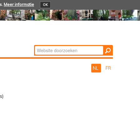
s.
Meer informatie
OK
Zoek
Geavanceerd
zoeken...
NL
FR
s)