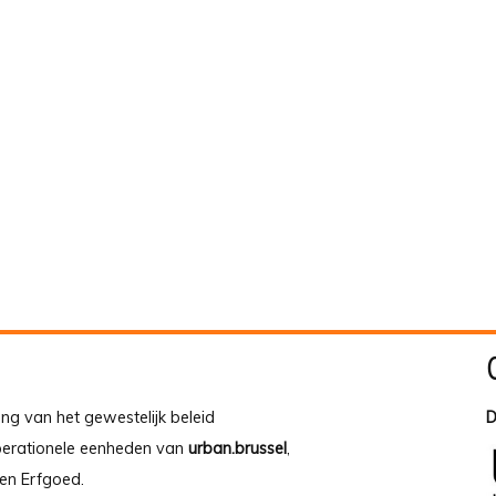
ing van het gewestelijk beleid
D
operationele eenheden van
urban.brussel
,
en Erfgoed.