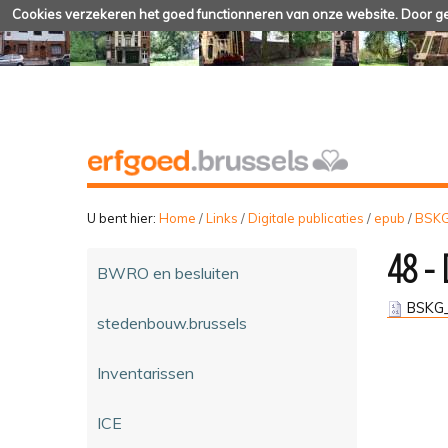
Cookies verzekeren het goed functionneren van onze website. Door geb
U bent hier:
Home
/
Links
/
Digitale publicaties
/
epub
/
BSK
48 -
BWRO en besluiten
BSKG_
stedenbouw.brussels
Inventarissen
ICE