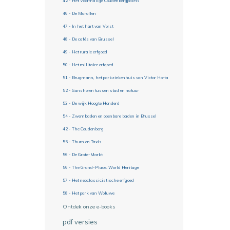
42 - Het Voormalige Coudenbergpaleis
46 - De Marollen
47 - In het hart van Vorst
48 - De cafés van Brussel
49 - Het rurale erfgoed
50 - Het militaire erfgoed
51 - Brugmann, het parkziekenhuis van Victor Horta
52 - Ganshoren tussen stad en natuur
53 - De wijk Hoogte Honderd
54 - Zwembaden en openbare baden in Brussel
42 - The Coudenberg
55 - Thurn en Taxis
56 - De Grote-Markt
56 - The Grand-Place. World Heritage
57 - Het neoclassicistische erfgoed
58 - Het park van Woluwe
Ontdek onze e-books
pdf versies