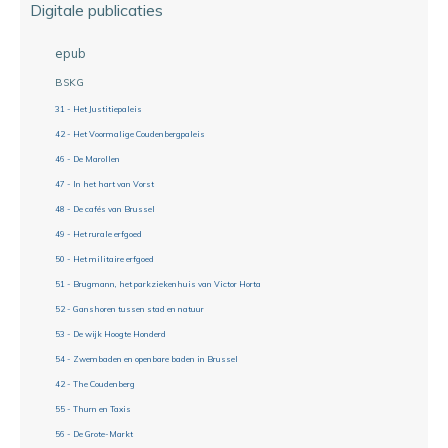
Digitale publicaties
epub
BSKG
31 - Het Justitiepaleis
42 - Het Voormalige Coudenbergpaleis
46 - De Marollen
47 - In het hart van Vorst
48 - De cafés van Brussel
49 - Het rurale erfgoed
50 - Het militaire erfgoed
51 - Brugmann, het parkziekenhuis van Victor Horta
52 - Ganshoren tussen stad en natuur
53 - De wijk Hoogte Honderd
54 - Zwembaden en openbare baden in Brussel
42 - The Coudenberg
55 - Thurn en Taxis
56 - De Grote-Markt