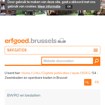
Door gebruik te maken van deze site, gaat u akkoord met ons
gebruik van cookies.
Meer informatie
OK
NAVIGATION
Zoek
DOEN
Geavanceerd
ONTDEKKEN
zoeken...
U bent hier:
Home
/
Links
/
Digitale publicaties
/
epub
/
BSKG
/
54 -
Zwembaden en openbare baden in Brussel
BELEVEN
NL
FR
BWRO en besluiten