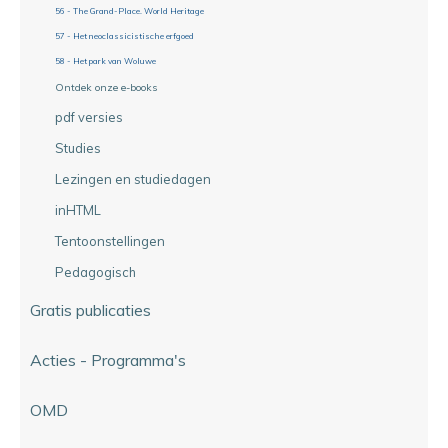
56 - The Grand-Place. World Heritage
57 - Het neoclassicistische erfgoed
58 - Het park van Woluwe
Ontdek onze e-books
pdf versies
Studies
Lezingen en studiedagen
inHTML
Tentoonstellingen
Pedagogisch
Gratis publicaties
Acties - Programma's
OMD