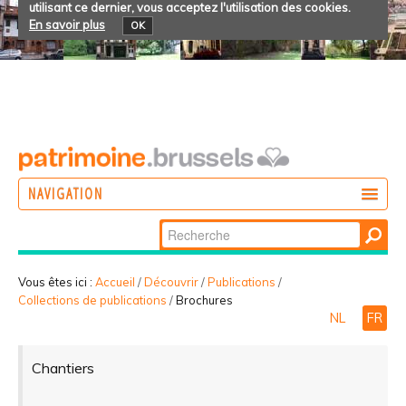
utilisant ce dernier, vous acceptez l'utilisation des cookies.
En savoir plus
OK
NAVIGATION
Chercher par
AGIR
Recherche
DÉCOUVRIR
avancée…
Vous êtes ici :
Accueil
/
Découvrir
/
Publications
/
Collections de publications
/
Brochures
PARTICIPER
NL
FR
Chantiers