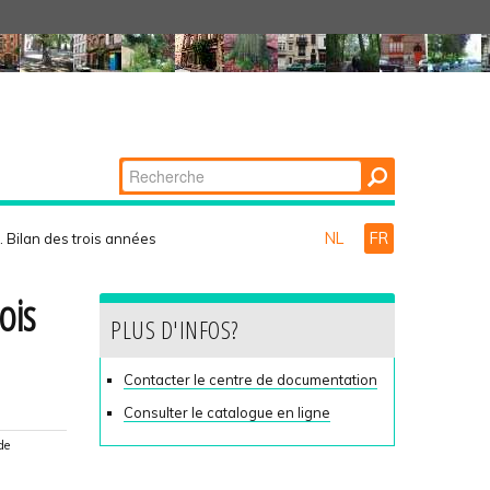
Chercher par
Recherche
avancée…
NL
FR
s. Bilan des trois années
ois
PLUS D'INFOS?
Contacter le centre de documentation
Consulter le catalogue en ligne
de