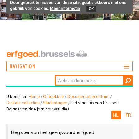
Door gebruik te maken van deze site, gaat u akkoord met ons
gebruik van cookies.
Meer informatie
OK
NAVIGATION
Zoek
DOEN
Geavanceerd
ONTDEKKEN
zoeken...
U bent hier:
Home
/
Ontdekken
/
Documentatiecentrum
/
Digitale collecties
/
Studiedagen
/
Het stadhuis van Brussel-
BELEVEN
Balans van drie jaar bouwstudies
NL
FR
Register van het gevrijwaard erfgoed