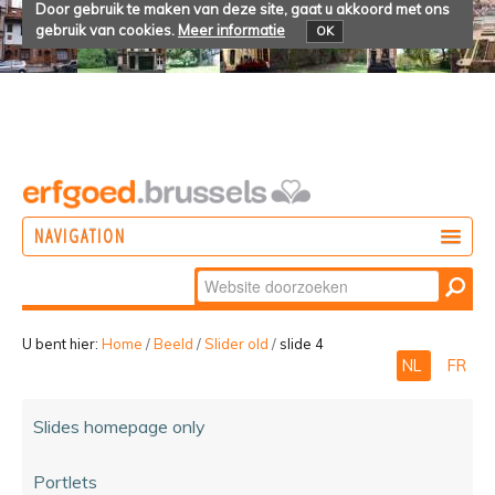
Door gebruik te maken van deze site, gaat u akkoord met ons
gebruik van cookies.
Meer informatie
OK
NAVIGATION
Zoek
DOEN
Geavanceerd
ONTDEKKEN
zoeken...
U bent hier:
Home
/
Beeld
/
Slider old
/
slide 4
NL
FR
BELEVEN
Slides homepage only
Portlets