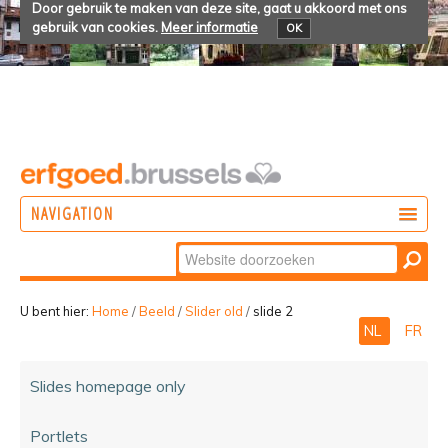
Door gebruik te maken van deze site, gaat u akkoord met ons
gebruik van cookies.
Meer informatie
OK
NAVIGATION
Zoek
DOEN
Geavanceerd
ONTDEKKEN
zoeken...
U bent hier:
Home
/
Beeld
/
Slider old
/
slide 2
NL
FR
BELEVEN
Slides homepage only
Portlets